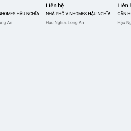
Liên hệ
Liên 
INHOMES HẬU NGHĨA
NHÀ PHỐ VINHOMES HẬU NGHĨA
CĂN H
ong An
Hậu Nghĩa, Long An
Hậu Ng