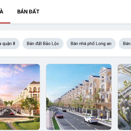
À
BÁN ĐẤT
à quận 8
Bán đất Bảo Lộc
Bán nhà phố Long an
Bán