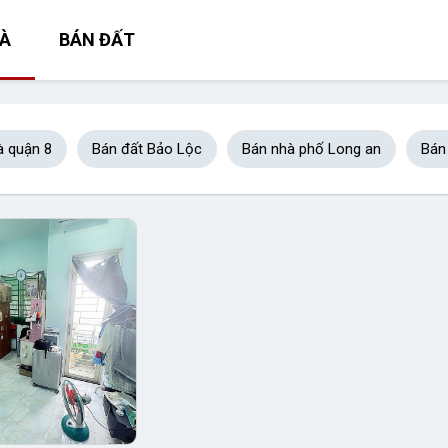
À
BÁN ĐẤT
à quận 8
Bán đất Bảo Lộc
Bán nhà phố Long an
Bán