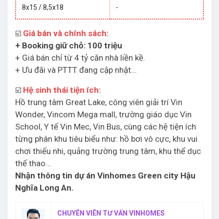
8x15 / 8,5x18
-
Giá bán và chính sách:
☑️
+ Booking giữ chỗ: 100 triệu
+ Giá bán chỉ từ 4 tỷ căn nhà liền kề.
+ Ưu đãi và PTTT đang cập nhật...
Hệ sinh thái tiện ích:
☑️
Hồ trung tâm Great Lake, công viên giải trí Vin
Wonder, Vincom Mega mall, trường giáo dục Vin
School, Y tế Vin Mec, Vin Bus, cùng các hệ tiện ích
từng phân khu tiêu biểu như: hồ bơi vô cực, khu vui
chơi thiếu nhi, quảng trường trung tâm, khu thể dục
thể thao…
Nhận thông tin dự án Vinhomes Green city Hậu
Nghĩa Long An.
CHUYÊN VIÊN TƯ VẤN VINHOMES