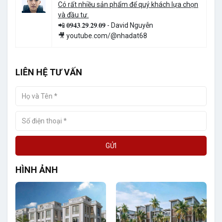
Có rất nhiều sản phẩm để quý khách lựa chọn
và đầu tư.
📲 𝟎𝟗𝟒𝟑.𝟐𝟗.𝟐𝟗.𝟎𝟗 - David Nguyễn
🎥 youtube.com/@nhadat68
LIÊN HỆ TƯ VẤN
GỬI
HÌNH ẢNH