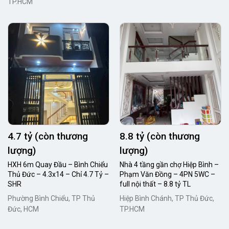
TP.HCM
4.7 tỷ (còn thương
8.8 tỷ (còn thương
lượng)
lượng)
HXH 6m Quay Đầu – Bình Chiểu
Nhà 4 tầng gần chợ Hiệp Bình –
Thủ Đức – 4.3x14 – Chỉ 4.7 Tỷ –
Phạm Văn Đồng – 4PN 5WC –
SHR
full nội thất – 8.8 tỷ TL
Phường Bình Chiểu, TP Thủ
Hiệp Bình Chánh, TP Thủ Đức,
Đức, HCM
TP.HCM