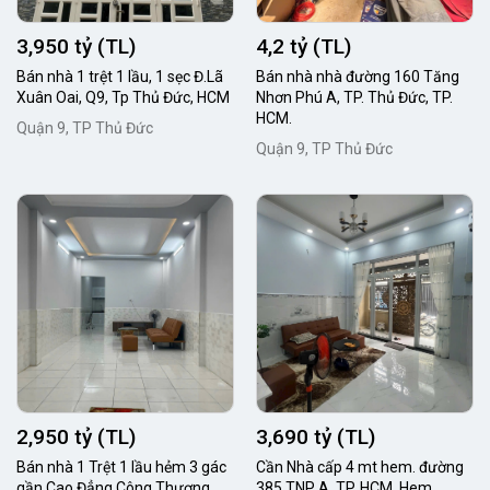
3,950 tỷ (TL)
4,2 tỷ (TL)
Bán nhà 1 trệt 1 lầu, 1 sẹc Đ.Lã
Bán nhà nhà đường 160 Tăng
Xuân Oai, Q9, Tp Thủ Đức, HCM
Nhơn Phú A, TP. Thủ Đức, TP.
HCM.
Quận 9, TP Thủ Đức
Quận 9, TP Thủ Đức
2,950 tỷ (TL)
3,690 tỷ (TL)
Bán nhà 1 Trệt 1 lầu hẻm 3 gác
Cần Nhà cấp 4 mt hem. đường
gần Cao Đẳng Công Thương,
385 TNP A, TP. HCM, Hem