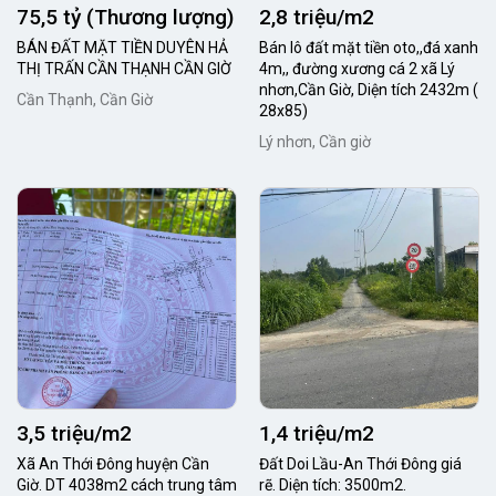
75,5 tỷ (Thương lượng)
2,8 triệu/m2
BÁN ĐẤT MẶT TIỀN DUYÊN HẢ
Bán lô đất mặt tiền oto,,đá xanh
THỊ TRẤN CẦN THẠNH CẦN GIỜ
4m,, đường xương cá 2 xã Lý
nhơn,Cần Giờ, Diện tích 2432m (
Cần Thạnh, Cần Giờ
28x85)
Lý nhơn, Cần giờ
3,5 triệu/m2
1,4 triệu/m2
Xã An Thới Đông huyện Cần
Đất Doi Lầu-An Thới Đông giá
Giờ. DT 4038m2 cách trung tâm
rẽ. Diện tích: 3500m2.