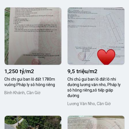
1,250 tỷ/m2
9,5 triệu/m2
Chi chi gui ban lô đất 1780m
Chi chủ gui ban lô đất lô nhi
vuông Pháp ly sô hông riêng
đường lương văn nho, Pháp ly
sô hông riêng,sô tiếp giáp
Bình Khánh, Cần Giờ
đường
Lương Văn Nho, Cần Giờ