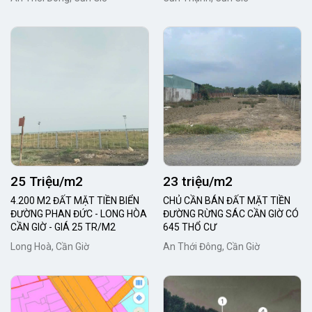
25 Triệu/m2
23 triệu/m2
4.200 M2 ĐẤT MẶT TIỀN BIỂN
CHỦ CẦN BÁN ĐẤT MẶT TIỀN
ĐƯỜNG PHAN ĐỨC - LONG HÒA
ĐƯỜNG RỪNG SÁC CẦN GIỜ CÓ
CẦN GIỜ - GIÁ 25 TR/M2
645 THỔ CƯ
Long Hoà, Cần Giờ
An Thới Đông, Cần Giờ