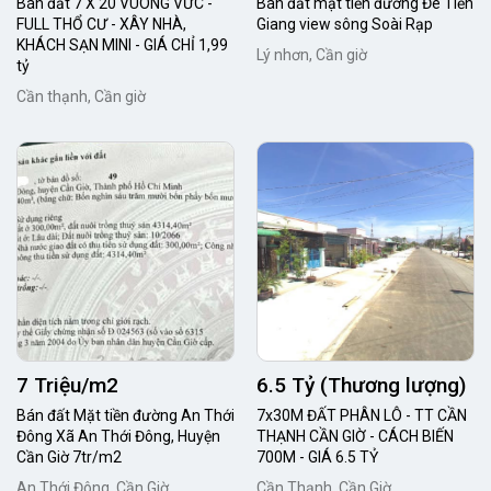
Bán đất 7 X 20 VUÔNG VỨC -
Bán đất mặt tiền đường Đê Tiền
FULL THỔ CƯ - XÂY NHÀ,
Giang view sông Soài Rạp
KHÁCH SẠN MINI - GIÁ CHỈ 1,99
Lý nhơn, Cần giờ
tỷ
Cần thạnh, Cần giờ
7 Triệu/m2
6.5 Tỷ (Thương lượng)
Bán đất Mặt tiền đường An Thới
7x30M ĐẤT PHÂN LÔ - TT CẦN
Đông Xã An Thới Đông, Huyện
THẠNH CẦN GIỜ - CÁCH BIẾN
Cần Giờ 7tr/m2
700M - GIÁ 6.5 TỶ
An Thới Đông, Cần Giờ
Cần Thạnh, Cần Giờ