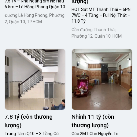
lượng)
7.5 Tỷ – Nhà Ngang 5m Nở Hậu
6.5m – Lê Hồng Phong Quận 10
HOT Sát MT Thành Thái – 6PN
Đường Lê Hồng Phong, Phường
7WC – 4 Tầng – Full Nội Thất –
11.8 Tỷ
2, Quận 10, TP.HCM
Gần đường Thành Thái,
Phường 12, Quận 10, HCM
7.8 tỷ (còn thương
Nhỉnh 11 tỷ (còn
lượng)
thương lượng)
Trung Tâm Q10 – 3 Tầng Có
Góc 2MT Chợ Nguyễn Tri