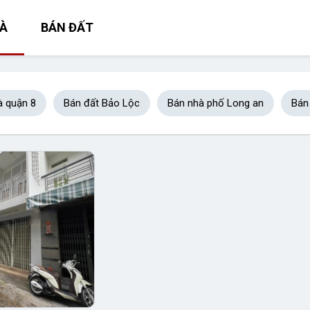
À
BÁN ĐẤT
à quận 8
Bán đất Bảo Lộc
Bán nhà phố Long an
Bán