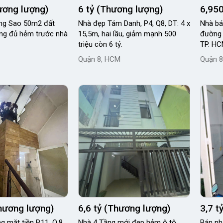
hương lượng)
6 tỷ (Thương lượng)
6,950
ông Sao 50m2 đất
Nhà đẹp Tám Danh, P4, Q8, DT: 4 x
Nhà bán 3 tầng hẻm thẳn
ng đủ hẻm trước nhà
15,5m, hai lầu, giảm mạnh 500
đường 
triệu còn 6 tỷ.
TP. H
Quận 8, HCM
Quận 8
Thương lượng)
6,6 tỷ (Thương lượng)
3,7 t
g mặt tiền P.11, Q.8,
Nhà 4 Tầng mới đẹp hẻm ô tô
Bán nh