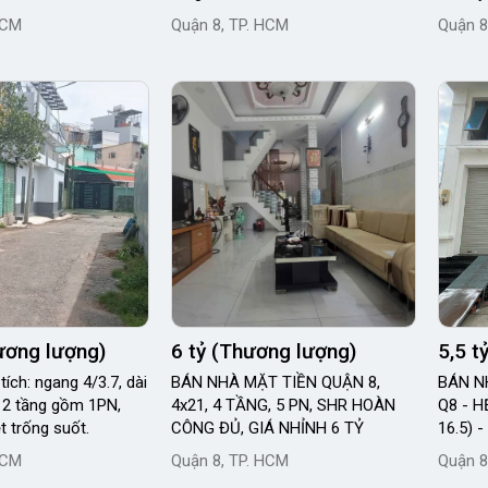
HCM
Quận 8, TP. HCM
Quận 8
hương lượng)
6 tỷ (Thương lượng)
5,5 t
tích: ngang 4/3.7, dài
BÁN NHÀ MẶT TIỀN QUẬN 8,
BÁN N
 2 tầng gồm 1PN,
4x21, 4 TẦNG, 5 PN, SHR HOÀN
Q8 - H
ệt trống suốt.
CÔNG ĐỦ, GIÁ NHỈNH 6 TỶ
16.5) 
HCM
Quận 8, TP. HCM
Quận 8