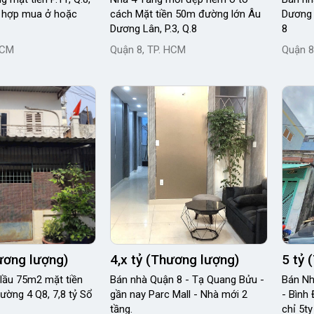
 hợp mua ở hoặc
cách Mặt tiền 50m đường lớn Âu
Dương 
Dương Lân, P.3, Q.8
8
HCM
Quận 8, TP. HCM
Quận 8
hương lượng)
4,x tỷ (Thương lượng)
5 tỷ 
 75m2 mặt tiền
Bán nhà Quận 8 - Tạ Quang Bửu -
Bán Nh
ờng 4 Q8, 7,8 tỷ Sổ
gần nay Parc Mall - Nhà mới 2
- Bình
tầng.
chỉ 5ty