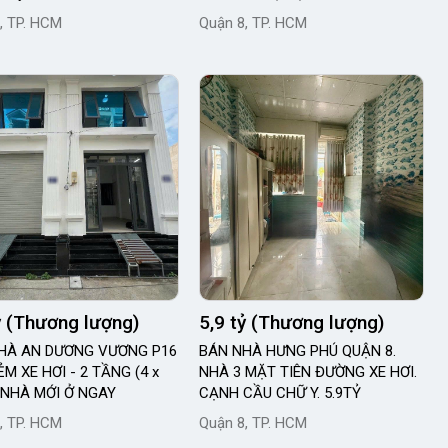
, TP. HCM
Quận 8, TP. HCM
ỷ (Thương lượng)
5,9 tỷ (Thương lượng)
HÀ AN DƯƠNG VƯƠNG P16
BÁN NHÀ HƯNG PHÚ QUẬN 8.
ẺM XE HƠI - 2 TẦNG (4 x
NHÀ 3 MẶT TIÊN ĐƯỜNG XE HƠI.
- NHÀ MỚI Ở NGAY
CẠNH CẦU CHỮ Y. 5.9TỶ
, TP. HCM
Quận 8, TP. HCM