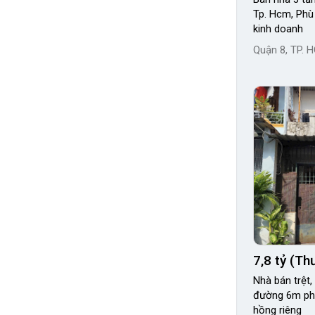
Tp. Hcm, Phù
kinh doanh
Quận 8, TP. 
7,8 tỷ (T
Nhà bán trệt, lầu
đường 6m phư
hồng riêng