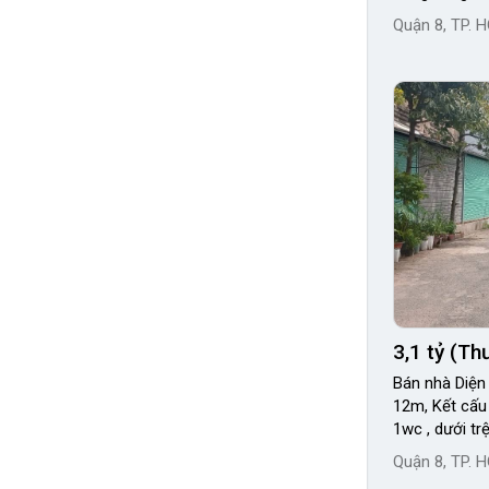
Quận 8, TP. 
3,1 tỷ (T
Bán nhà Diện 
12m, Kết cấu
1wc , dưới tr
Quận 8, TP. 