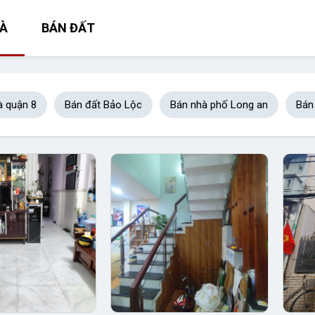
À
BÁN ĐẤT
à quận 8
Bán đất Bảo Lộc
Bán nhà phố Long an
Bán