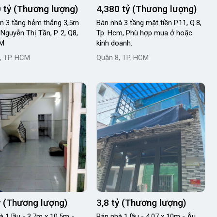
 tỷ (Thương lượng)
4,380 tỷ (Thương lượng)
g 3,5m
Bán nhà 3 tầng mặt tiền P.11, Q.8,
Nguyễn Thị Tần, P. 2, Q8,
Tp. Hcm, Phù hợp mua ở hoặc
CM
kinh doanh.
, TP. HCM
Quận 8, TP. HCM
ỷ (Thương lượng)
3,8 tỷ (Thương lượng)
à 1 lầu - 3.7m x 10.5m -
Bán nhà 1 lầu - 4.07 x 10m - Âu