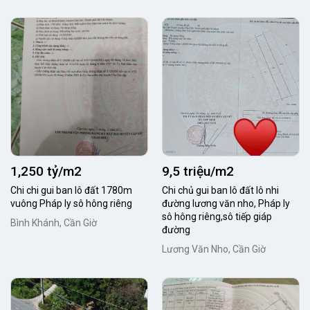
1,250 tỷ/m2
9,5 triệu/m2
Chi chi gui ban lô đất 1780m
Chi chủ gui ban lô đất lô nhi
vuông Pháp ly sô hông riêng
đường lương văn nho, Pháp ly
sô hông riêng,sô tiếp giáp
Bình Khánh, Cần Giờ
đường
Lương Văn Nho, Cần Giờ