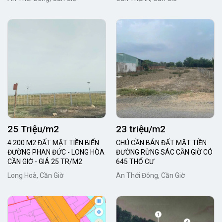
25 Triệu/m2
23 triệu/m2
4.200 M2 ĐẤT MẶT TIỀN BIỂN
CHỦ CẦN BÁN ĐẤT MẶT TIỀN
ĐƯỜNG PHAN ĐỨC - LONG HÒA
ĐƯỜNG RỪNG SÁC CẦN GIỜ CÓ
CẦN GIỜ - GIÁ 25 TR/M2
645 THỔ CƯ
Long Hoà, Cần Giờ
An Thới Đông, Cần Giờ