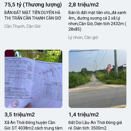
75,5 tỷ (Thương lượng)
2,8 triệu/m2
BÁN ĐẤT MẶT TIỀN DUYÊN HẢ
Bán lô đất mặt tiền oto,,đá xanh
THỊ TRẤN CẦN THẠNH CẦN GIỜ
4m,, đường xương cá 2 xã Lý
nhơn,Cần Giờ, Diện tích 2432m (
Cần Thạnh, Cần Giờ
28x85)
Lý nhơn, Cần giờ
3,5 triệu/m2
1,4 triệu/m2
Xã An Thới Đông huyện Cần
Đất Doi Lầu-An Thới Đông giá
Giờ. DT 4038m2 cách trung tâm
rẽ. Diện tích: 3500m2.