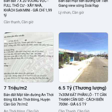
Bán đất 7 X 20 VUÔNG VỨC -
Bán đất mặt tiền đường Đê Tiền
FULL THỔ CƯ - XÂY NHÀ,
Giang view sông Soài Rạp
KHÁCH SẠN MINI - GIÁ CHỈ 1,99
Lý nhơn, Cần giờ
tỷ
Cần thạnh, Cần giờ
7 Triệu/m2
6.5 Tỷ (Thương lượng)
Bán đất Mặt tiền đường An Thới
7x30M ĐẤT PHÂN LÔ - TT CẦN
Đông Xã An Thới Đông, Huyện
THẠNH CẦN GIỜ - CÁCH BIẾN
Cần Giờ 7tr/m2
700M - GIÁ 6.5 TỶ
An Thới Đông, Cần Giờ
Cần Thạnh, Cần Giờ