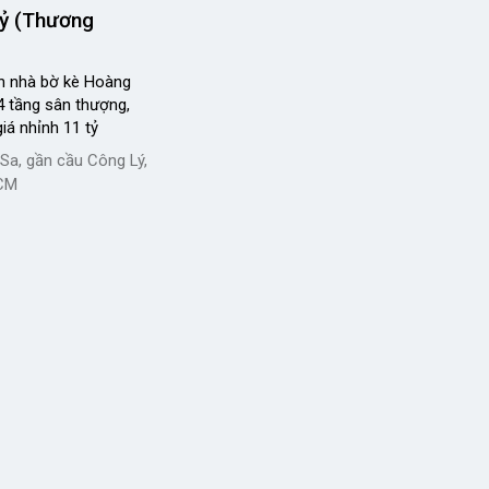
tỷ (Thương
n nhà bờ kè Hoàng
4 tầng sân thượng,
iá nhỉnh 11 tỷ
Sa, gần cầu Công Lý,
HCM