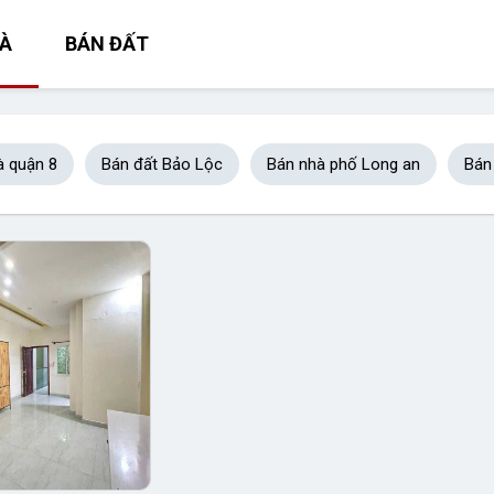
À
BÁN ĐẤT
à quận 8
Bán đất Bảo Lộc
Bán nhà phố Long an
Bán