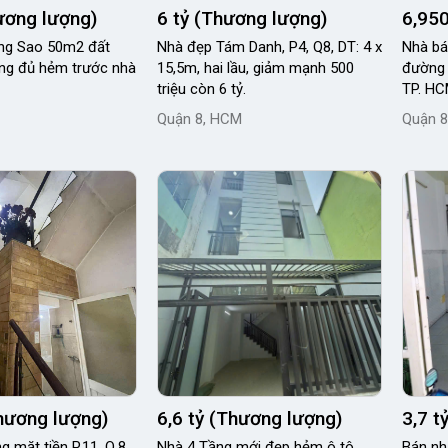
hương lượng)
6 tỷ (Thương lượng)
6,950
ông Sao 50m2 đất
Nhà đẹp Tám Danh, P4, Q8, DT: 4 x
Nhà bán 3 tầng hẻm thẳn
ng đủ hẻm trước nhà
15,5m, hai lầu, giảm mạnh 500
đường 
triệu còn 6 tỷ.
TP. H
Quận 8, HCM
Quận 8
Thương lượng)
6,6 tỷ (Thương lượng)
3,7 t
g mặt tiền P.11, Q.8,
Nhà 4 Tầng mới đẹp hẻm ô tô
Bán nh