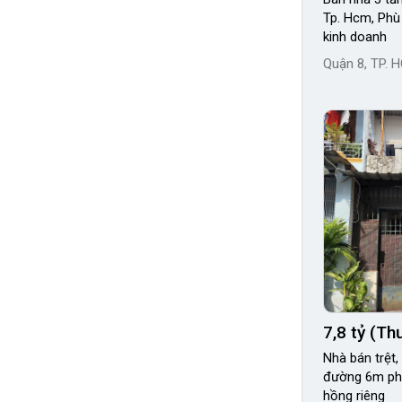
Tp. Hcm, Phù
kinh doanh
Quận 8, TP. 
7,8 tỷ (T
Nhà bán trệt, lầu
đường 6m phư
hồng riêng