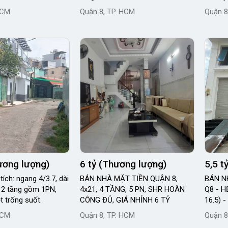
HCM
Quận 8, TP. HCM
Quận 8
hương lượng)
6 tỷ (Thương lượng)
5,5 t
tích: ngang 4/3.7, dài
BÁN NHÀ MẶT TIỀN QUẬN 8,
BÁN N
 2 tầng gồm 1PN,
4x21, 4 TẦNG, 5 PN, SHR HOÀN
Q8 - H
ệt trống suốt.
CÔNG ĐỦ, GIÁ NHỈNH 6 TỶ
16.5) 
HCM
Quận 8, TP. HCM
Quận 8