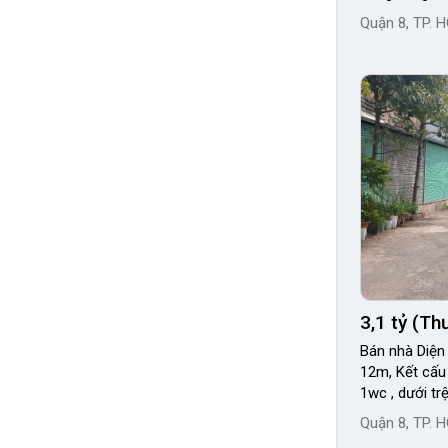
Quận 8, TP. 
3,1 tỷ (T
Bán nhà Diện 
12m, Kết cấu
1wc , dưới tr
Quận 8, TP. 