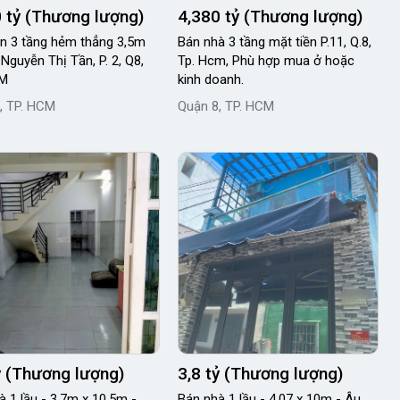
 tỷ (Thương lượng)
4,380 tỷ (Thương lượng)
g 3,5m
Bán nhà 3 tầng mặt tiền P.11, Q.8,
Nguyễn Thị Tần, P. 2, Q8,
Tp. Hcm, Phù hợp mua ở hoặc
CM
kinh doanh.
, TP. HCM
Quận 8, TP. HCM
ỷ (Thương lượng)
3,8 tỷ (Thương lượng)
à 1 lầu - 3.7m x 10.5m -
Bán nhà 1 lầu - 4.07 x 10m - Âu