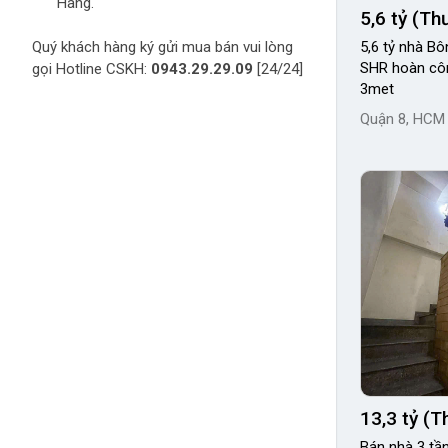
Hàng.
5,6 tỷ (T
Quý khách hàng ký gửi mua bán vui lòng
5,6 tỷ nhà B
SHR hoàn cô
gọi Hotline CSKH:
0943.29.29.09
[24/24]
3met
Quận 8, HCM
13,3 tỷ (
Bán nhà 3 tần