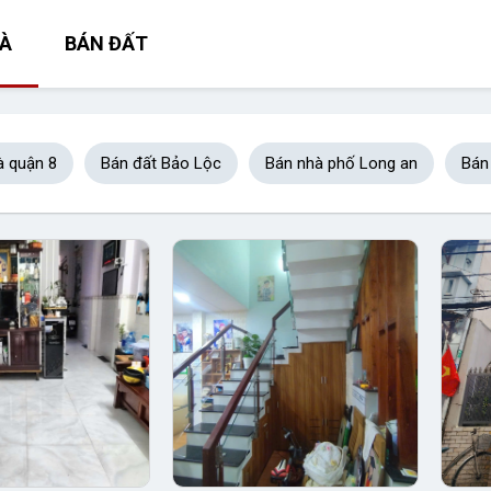
À
BÁN ĐẤT
à quận 8
Bán đất Bảo Lộc
Bán nhà phố Long an
Bán