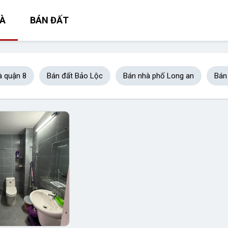
À
BÁN ĐẤT
à quận 8
Bán đất Bảo Lộc
Bán nhà phố Long an
Bán