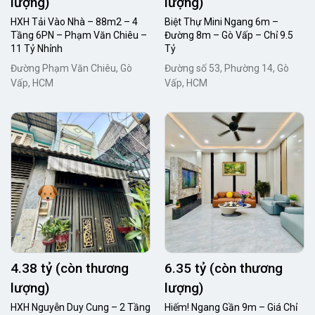
lượng)
lượng)
HXH Tải Vào Nhà – 88m2 – 4
Biệt Thự Mini Ngang 6m –
Tầng 6PN – Phạm Văn Chiêu –
Đường 8m – Gò Vấp – Chỉ 9.5
11 Tỷ Nhỉnh
Tỷ
Đường Phạm Văn Chiêu, Gò
Đường số 53, Phường 14, Gò
Vấp, HCM
Vấp, HCM
4.38 tỷ (còn thương
6.35 tỷ (còn thương
lượng)
lượng)
HXH Nguyễn Duy Cung – 2 Tầng
Hiếm! Ngang Gần 9m – Giá Chỉ