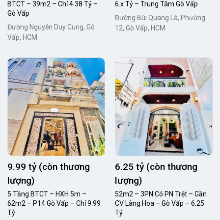
BTCT – 39m2 – Chỉ 4.38 Tỷ –
6.x Tỷ – Trung Tâm Gò Vấp
Gò Vấp
Đường Bùi Quang Là, Phường
Đường Nguyễn Duy Cung, Gò
12, Gò Vấp, HCM
Vấp, HCM
9.99 tỷ (còn thương
6.25 tỷ (còn thương
lượng)
lượng)
5 Tầng BTCT – HXH 5m –
52m2 – 3PN Có PN Trệt – Gần
62m2 – P14 Gò Vấp – Chỉ 9.99
CV Làng Hoa – Gò Vấp – 6.25
Tỷ
Tỷ