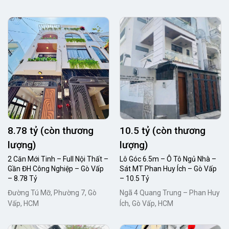
8.78 tỷ (còn thương
10.5 tỷ (còn thương
lượng)
lượng)
2 Căn Mới Tinh – Full Nội Thất –
Lô Góc 6.5m – Ô Tô Ngủ Nhà –
Gần ĐH Công Nghiệp – Gò Vấp
Sát MT Phan Huy Ích – Gò Vấp
– 8.78 Tỷ
– 10.5 Tỷ
Đường Tú Mỡ, Phường 7, Gò
Ngã 4 Quang Trung – Phan Huy
Vấp, HCM
Ích, Gò Vấp, HCM