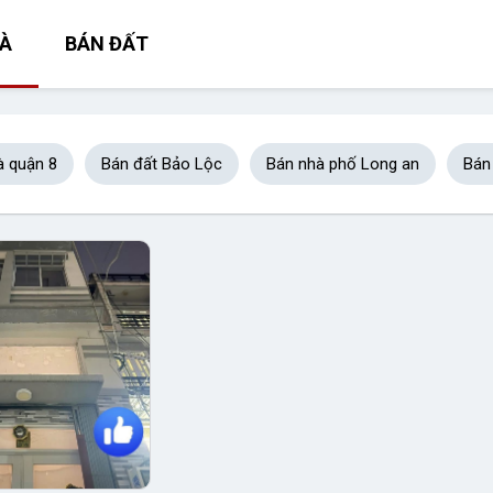
À
BÁN ĐẤT
à quận 8
Bán đất Bảo Lộc
Bán nhà phố Long an
Bán