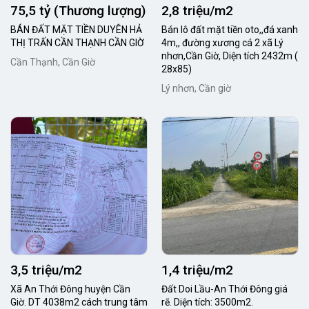
75,5 tỷ (Thương lượng)
2,8 triệu/m2
BÁN ĐẤT MẶT TIỀN DUYÊN HẢ
Bán lô đất mặt tiền oto,,đá xanh
THỊ TRẤN CẦN THẠNH CẦN GIỜ
4m,, đường xương cá 2 xã Lý
nhơn,Cần Giờ, Diện tích 2432m (
Cần Thạnh, Cần Giờ
28x85)
Lý nhơn, Cần giờ
3,5 triệu/m2
1,4 triệu/m2
Xã An Thới Đông huyện Cần
Đất Doi Lầu-An Thới Đông giá
Giờ. DT 4038m2 cách trung tâm
rẽ. Diện tích: 3500m2.