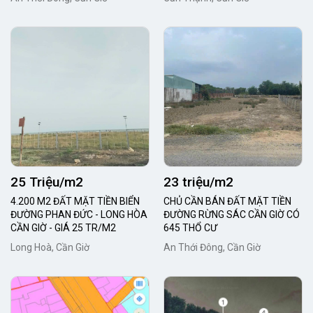
25 Triệu/m2
23 triệu/m2
4.200 M2 ĐẤT MẶT TIỀN BIỂN
CHỦ CẦN BÁN ĐẤT MẶT TIỀN
ĐƯỜNG PHAN ĐỨC - LONG HÒA
ĐƯỜNG RỪNG SÁC CẦN GIỜ CÓ
CẦN GIỜ - GIÁ 25 TR/M2
645 THỔ CƯ
Long Hoà, Cần Giờ
An Thới Đông, Cần Giờ