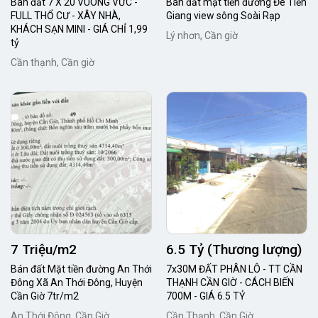
Bán đất 7 X 20 VUÔNG VỨC -
Bán đất mặt tiền đường Đê Tiền
FULL THỔ CƯ - XÂY NHÀ,
Giang view sông Soài Rạp
KHÁCH SẠN MINI - GIÁ CHỈ 1,99
Lý nhơn, Cần giờ
tỷ
Cần thạnh, Cần giờ
7 Triệu/m2
6.5 Tỷ (Thương lượng)
Bán đất Mặt tiền đường An Thới
7x30M ĐẤT PHÂN LÔ - TT CẦN
Đông Xã An Thới Đông, Huyện
THẠNH CẦN GIỜ - CÁCH BIẾN
Cần Giờ 7tr/m2
700M - GIÁ 6.5 TỶ
An Thới Đông, Cần Giờ
Cần Thạnh, Cần Giờ