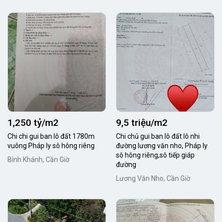
1,250 tỷ/m2
9,5 triệu/m2
Chi chi gui ban lô đất 1780m
Chi chủ gui ban lô đất lô nhi
vuông Pháp ly sô hông riêng
đường lương văn nho, Pháp ly
sô hông riêng,sô tiếp giáp
Bình Khánh, Cần Giờ
đường
Lương Văn Nho, Cần Giờ