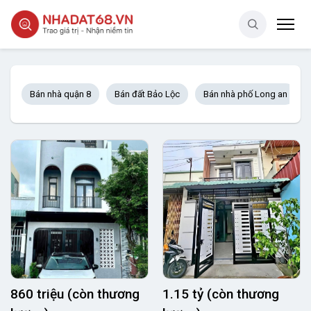
Bán nhà quận 8
Bán đất Bảo Lộc
Bán nhà phố Long an
860 triệu (còn thương
1.15 tỷ (còn thương