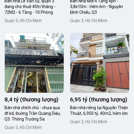
Bán nhà Lê Văn Sỹ, quận 3
Bán Nhà Mới 4 Tầng 4pn -
đang cho thuê 40tr/tháng -
3,8x10m - Hẻm 6m - Nguyễn
72M2 - 6 Tầng - 10 Phòng
Đình Chiểu, Q3
Quận 3, Hồ Chí Minh
Quận 3, Hồ Chí Minh
8,4 tỷ (thương lượng)
6,95 tỷ (thương lượng)
Bán nhà chính chủ - chưa qua
Bán nhà riêng tại Nguyễn Thiện
đt kd, Đuờng Trần Quang Diệu,
Thuật, 6,950 tỷ, 40m2, hẻm lớn
Q3. Thông Trường Sa.
Quận 3, Hồ Chí Minh
Quận 3, Hồ Chí Minh