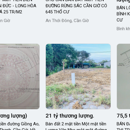
 ĐỨC - LONG HÒA
ĐƯỜNG RỪNG SÁC CẦN GIỜ CÓ
BÁN L
IÁ 25 TR/M2
645 THỔ CƯ
BÌNH 
CƯ
n Giờ
An Thới Đông, Cần Giờ
Bình k
ương lượng)
21 tỷ thương lượng.
75,5 
tiền đường Giồng Ao,
Bán đất 2 mặt tiền Một mặt tiền
BÁN Đ