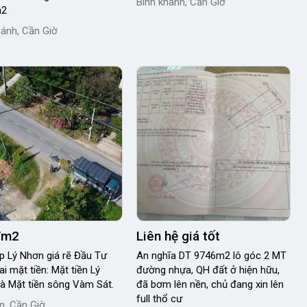
Bình khánh, Cần Giờ
m2
hánh, Cần Giờ
r/m2
Liên hệ giá tốt
Lý Nhơn giá rẽ Đầu Tư
An nghĩa DT 9746m2 lô góc 2 MT
i mặt tiền: Mặt tiền Lý
đường nhựa, QH đất ở hiện hữu,
hơn và Mặt tiền sông Vàm Sát.
đã bơm lên nền, chủ đang xin lên
full thổ cư
n, Cần Giờ