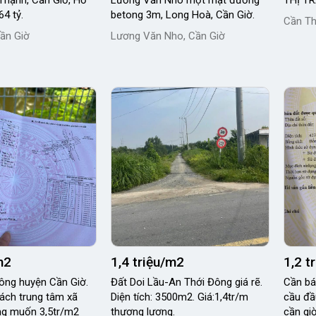
 Thạnh, Cần Giờ, Hồ
Lương Văn Nho một mặt đường
THỊ T
64 tỷ.
betong 3m, Long Hoà, Cần Giờ.
Cần Th
ần Giờ
Lương Văn Nho, Cần Giờ
m2
1,4 triệu/m2
1,2 t
ông huyện Cần Giờ.
Đất Doi Lầu-An Thới Đông giá rẽ.
Cần bá
ch trung tâm xã
Diện tích: 3500m2. Giá:1,4tr/m
cầu đầu
ng muốn 3,5tr/m2
thương lượng.
cần giờ