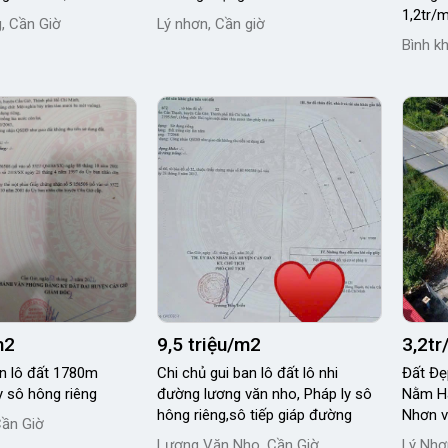
1,2tr/
, Cần Giờ
Lý nhơn, Cần giờ
Bình k
m2
9,5 triệu/m2
3,2t
an lô đất 1780m
Chi chủ gui ban lô đất lô nhi
Đất Đẹp 
áp ly sô hông riêng
đường lương văn nho, Pháp ly sô
Nằm Ha
hông riêng,sô tiếp giáp đường
N
Cần Giờ
Lương Văn Nho, Cần Giờ
Lý Nhơ