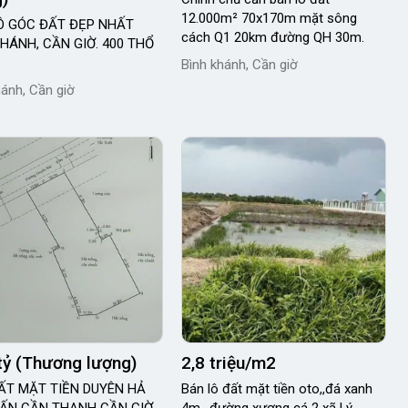
12.000m² 70x170m mặt sông
Ô GÓC ĐẤT ĐẸP NHẤT
cách Q1 20km đường QH 30m.
KHÁNH, CẦN GIỜ. 400 THỔ
Bình khánh, Cần giờ
hánh, Cần giờ
tỷ (Thương lượng)
2,8 triệu/m2
ẤT MẶT TIỀN DUYÊN HẢ
Bán lô đất mặt tiền oto,,đá xanh