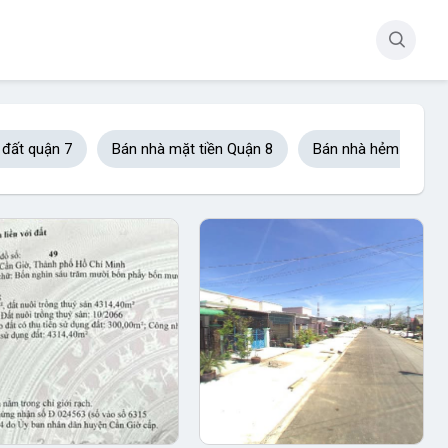
 đất quận 7
Bán nhà mặt tiền Quận 8
Bán nhà hẻm xe hơi