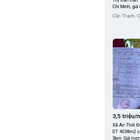
Thị trấn Cần
Chí Minh, giá 
Cần Thạnh, C
3,5 triệu/
Xã An Thới Đ
DT 4038m2 cá
3km. Giá mo