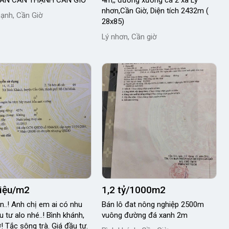
RẤN CẦN THẠNH CẦN GIỜ
4m,, đường xương cá 2 xã Lý
nhơn,Cần Giờ, Diện tích 2432m (
ạnh, Cần Giờ
28x85)
Lý nhơn, Cần giờ
riệu/m2
1,2 tỷ/1000m2
n..! Anh chị em ai có nhu
Bán lô đat nông nghiệp 2500m
 tư alo nhé..! Bình khánh,
vuông đường đá xanh 2m
! Tắc sông trà. Giá đầu tư.