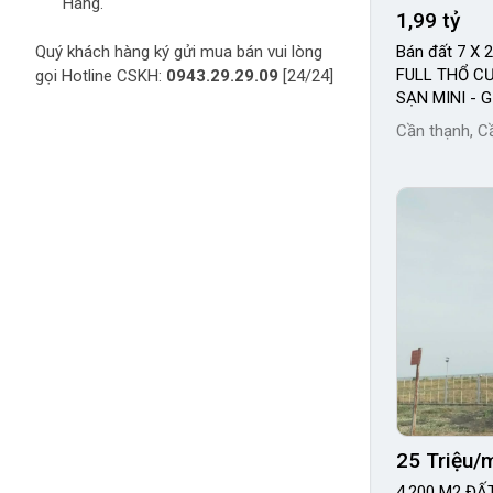
Hàng.
1,99 tỷ
Quý khách hàng ký gửi mua bán vui lòng
Bán đất 7 X
FULL THỔ CƯ
gọi Hotline CSKH:
0943.29.29.09
[24/24]
SẠN MINI - GI
Cần thạnh, C
25 Triệu/
4.200 M2 ĐẤ