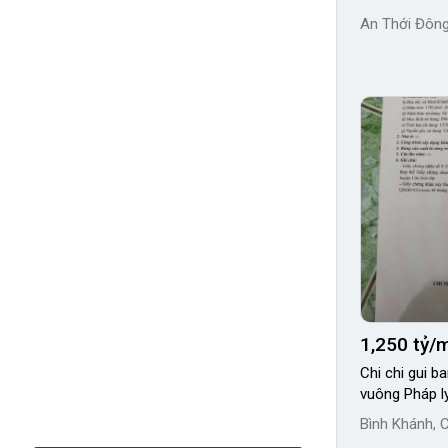
An Thới Đông
1,250 tỷ/
Chi chi gui b
vuông Ph
Bình Khánh, 