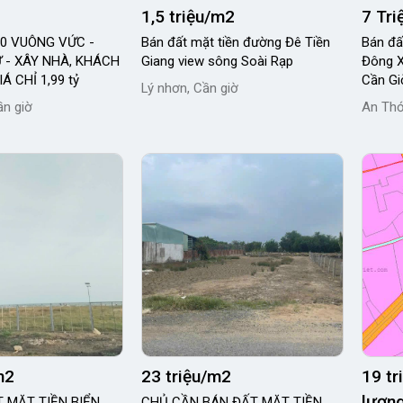
1,5 triệu/m2
7 Tr
 20 VUÔNG VỨC -
Bán đất mặt tiền đường Đê Tiền
Bán đấ
 - XÂY NHÀ, KHÁCH
Giang view sông Soài Rạp
Đông X
Á CHỈ 1,99 tỷ
Cần Gi
Lý nhơn, Cần giờ
ần giờ
An Thớ
m2
23 triệu/m2
19 t
lượng
T MẶT TIỀN BIỂN
CHỦ CẦN BÁN ĐẤT MẶT TIỀN