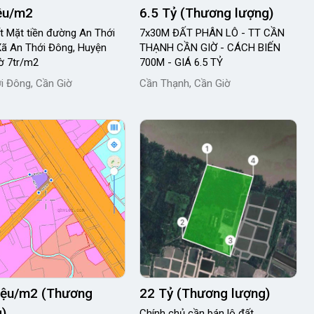
iệu/m2
6.5 Tỷ (Thương lượng)
t Mặt tiền đường An Thới
7x30M ĐẤT PHÂN LÔ - TT CẦN
ã An Thới Đông, Huyện
THẠNH CẦN GIỜ - CÁCH BIẾN
ờ 7tr/m2
700M - GIÁ 6.5 TỶ
i Đông, Cần Giờ
Cần Thạnh, Cần Giờ
riệu/m2 (Thương
22 Tỷ (Thương lượng)
)
Chính chủ cần bán lô đất