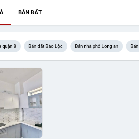
À
BÁN ĐẤT
à quận 8
Bán đất Bảo Lộc
Bán nhà phố Long an
Bán