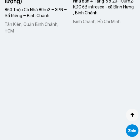
lượng)
Nhà bán 4 Tầng-5 x 20-100m2-
KDC 6B intresco - xã Bình Hưng
860 Triệu Có Nhà 80m2 – 3PN –
, Bình Chánh.
Sổ Riêng – Bình Chánh
Bình Chánh, Hồ Chí Minh
Tân Kiên, Quận Bình Chánh,
HCM