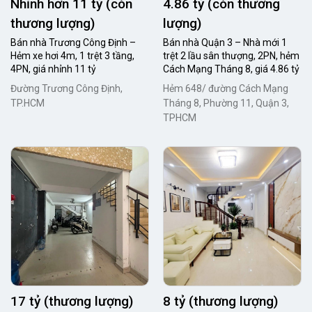
Nhỉnh hơn 11 tỷ (còn
4.86 tỷ (còn thương
thương lượng)
lượng)
Bán nhà Trương Công Định –
Bán nhà Quận 3 – Nhà mới 1
Hẻm xe hơi 4m, 1 trệt 3 tầng,
trệt 2 lầu sân thượng, 2PN, hẻm
4PN, giá nhỉnh 11 tỷ
Cách Mạng Tháng 8, giá 4.86 tỷ
Đường Trương Công Định,
Hẻm 648/ đường Cách Mạng
TP.HCM
Tháng 8, Phường 11, Quận 3,
TPHCM
17 tỷ (thương lượng)
8 tỷ (thương lượng)