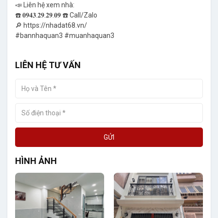
📣 Liên hệ xem nhà:
☎️ 𝟎𝟗𝟒𝟑.𝟐𝟗.𝟐𝟗.𝟎𝟗 ☎️ Call/Zalo
🔎 https://nhadat68.vn/
#bannhaquan3 #muanhaquan3
LIÊN HỆ TƯ VẤN
GỬI
HÌNH ẢNH