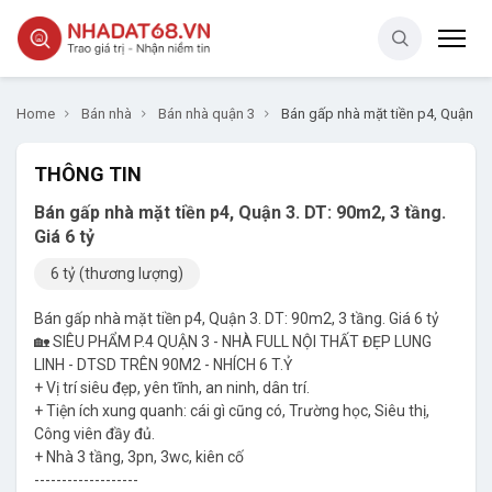
Home
Bán nhà
Bán nhà quận 3
Bán gấp nhà mặt tiền p4, Quận 3. 
THÔNG TIN
Bán gấp nhà mặt tiền p4, Quận 3. DT: 90m2, 3 tầng.
Giá 6 tỷ
6 tỷ (thương lượng)
Bán gấp nhà mặt tiền p4, Quận 3. DT: 90m2, 3 tầng. Giá 6 tỷ
🏡 SIÊU PHẨM P.4 QUẬN 3 - NHÀ FULL NỘI THẤT ĐẸP LUNG
LINH - DTSD TRÊN 90M2 - NHÍCH 6 T.Ỷ
+ Vị trí siêu đẹp, yên tĩnh, an ninh, dân trí.
+ Tiện ích xung quanh: cái gì cũng có, Trường học, Siêu thị,
Công viên đầy đủ.
+ Nhà 3 tầng, 3pn, 3wc, kiên cố
-------------------