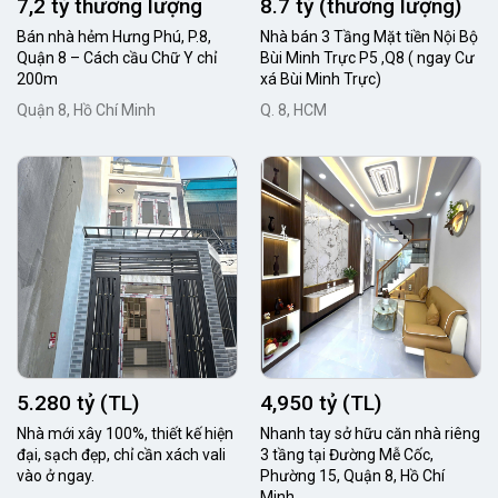
7,2 tỷ thương lượng
8.7 tỷ (thương lượng)
Bán nhà hẻm Hưng Phú, P.8,
Nhà bán 3 Tầng Mặt tiền Nội Bộ
Quận 8 – Cách cầu Chữ Y chỉ
Bùi Minh Trực P5 ,Q8 ( ngay Cư
200m
xá Bùi Minh Trực)
Quận 8, Hồ Chí Minh
Q. 8, HCM
5.280 tỷ (TL)
4,950 tỷ (TL)
Nhà mới xây 100%, thiết kế hiện
Nhanh tay sở hữu căn nhà riêng
đại, sạch đẹp, chỉ cần xách vali
3 tầng tại Đường Mễ Cốc,
vào ở ngay.
Phường 15, Quận 8, Hồ Chí
Minh.