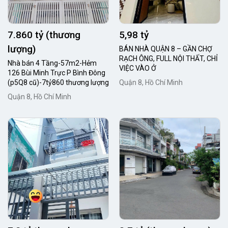
7.860 tỷ (thương
5,98 tỷ
lượng)
BÁN NHÀ QUẬN 8 – GẦN CHỢ
RẠCH ÔNG, FULL NỘI THẤT, CHỈ
Nhà bán 4 Tầng-57m2-Hẻm
VIỆC VÀO Ở
126 Bùi Minh Trực P Bình Đông
(p5Q8 cũ)-7tỷ860 thương lượng
Quận 8, Hồ Chí Minh
Quận 8, Hồ Chí Minh