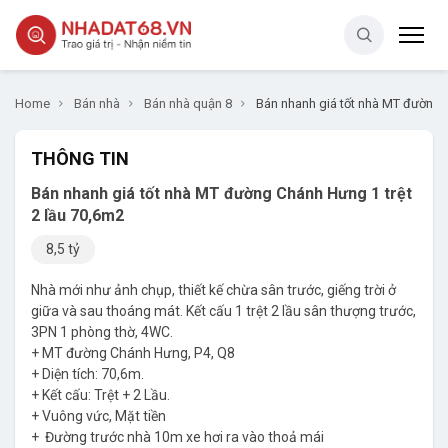
Home
Bán nhà
Bán nhà quận 8
Bán nhanh giá tốt nhà MT đường C
THÔNG TIN
Bán nhanh giá tốt nhà MT đường Chánh Hưng 1 trệt
2 lầu 70,6m2
8,5 tỷ
Nhà mới như ảnh chụp, thiết kế chừa sân trước, giếng trời ở
giữa và sau thoáng mát. Kết cấu 1 trệt 2 lầu sân thượng trước,
3PN 1 phòng thờ, 4WC.
+ MT đường Chánh Hưng, P4, Q8
+ Diện tích: 70,6m.
+ Kết cấu: Trệt + 2 Lầu.
+ Vuông vức, Mặt tiền
+ Đường trước nhà 10m xe hơi ra vào thoả mái