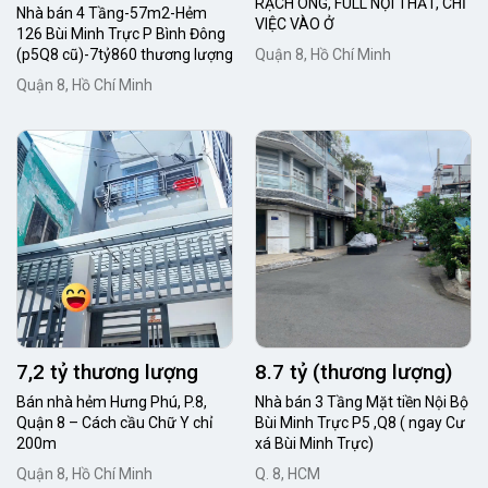
RẠCH ÔNG, FULL NỘI THẤT, CHỈ
Nhà bán 4 Tầng-57m2-Hẻm
VIỆC VÀO Ở
126 Bùi Minh Trực P Bình Đông
(p5Q8 cũ)-7tỷ860 thương lượng
Quận 8, Hồ Chí Minh
Quận 8, Hồ Chí Minh
7,2 tỷ thương lượng
8.7 tỷ (thương lượng)
Bán nhà hẻm Hưng Phú, P.8,
Nhà bán 3 Tầng Mặt tiền Nội Bộ
Quận 8 – Cách cầu Chữ Y chỉ
Bùi Minh Trực P5 ,Q8 ( ngay Cư
200m
xá Bùi Minh Trực)
Quận 8, Hồ Chí Minh
Q. 8, HCM