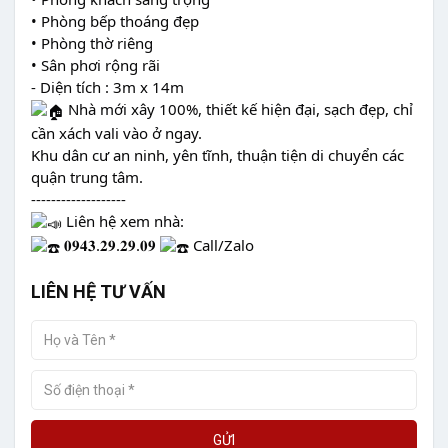
• Phòng bếp thoáng đẹp
• Phòng thờ riêng
• Sân phơi rộng rãi
- Diện tích : 3m x 14m
Nhà mới xây 100%, thiết kế hiện đại, sạch đẹp, chỉ
cần xách vali vào ở ngay.
Khu dân cư an ninh, yên tĩnh, thuận tiện di chuyển các
quận trung tâm.
-------------------
Liên hệ xem nhà:
𝟎𝟗𝟒𝟑.𝟐𝟗.𝟐𝟗.𝟎𝟗
Call/Zalo
LIÊN HỆ TƯ VẤN
GỬI