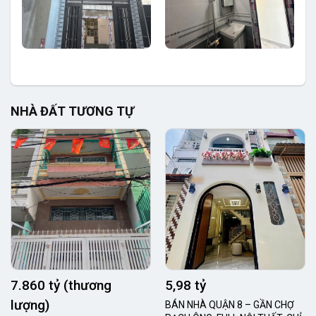
NHÀ ĐẤT TƯƠNG TỰ
7.860 tỷ (thương
5,98 tỷ
lượng)
BÁN NHÀ QUẬN 8 – GẦN CHỢ