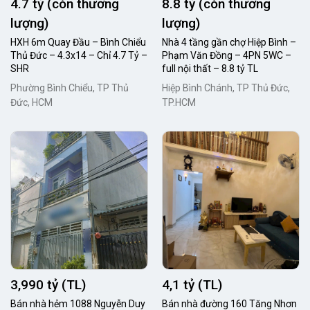
4.7 tỷ (còn thương
8.8 tỷ (còn thương
lượng)
lượng)
HXH 6m Quay Đầu – Bình Chiểu
Nhà 4 tầng gần chợ Hiệp Bình –
Thủ Đức – 4.3x14 – Chỉ 4.7 Tỷ –
Phạm Văn Đồng – 4PN 5WC –
SHR
full nội thất – 8.8 tỷ TL
Phường Bình Chiểu, TP Thủ
Hiệp Bình Chánh, TP Thủ Đức,
Đức, HCM
TP.HCM
3,990 tỷ (TL)
4,1 tỷ (TL)
Bán nhà hẻm 1088 Nguyễn Duy
Bán nhà đường 160 Tăng Nhơn