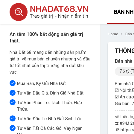
BÁN NH
An tâm 100% bất động sản giá trị
Home
Bán 
thật.
THÔNG
Nhà Đất 68 mang đến những sản phẩm
giá trị về mua bán chuyển nhượng và đầu
Bán nhà 
tư tốt nhất của thị trường nhà đất khu
7,6 tỷ (
vực.
Mua Bán, Ký Gửi Nhà Đất.
Bán nhà Q
☑️ Nội th
Tư Vấn Đấu Giá, Định Giá Nhà Đất.
☑️ An dươ
Tư Vấn Phân Lô, Tách Thửa, Hợp
Giá bán: 
Thửa.
----------
📣 Liên h
Tư Vấn Đầu Tư Nhà Đất Sinh Lời.
☎️ 𝟎𝟗𝟒𝟑.
Tư Vấn Tất Cả Các Gói Vay Ngân
🔎 https: