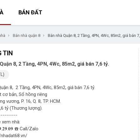
À
BÁN ĐẤT
nhà
Bán nhà quận 8
Bán nhà Quận 8, 2 Tầng, 4PN, 4Wc, 85m2, giá bán 7,6
 TIN
Quận 8, 2 Tầng, 4PN, 4Wc, 85m2, giá bán 7,6 tỷ.
TL)
uận 8, 2 Tầng, 4PN, 4Wc, 85m2, giá bán 7,6 tỷ.
ất cơ bản, Sổ hồng riêng
ng vương, P. 16, Q. 8, TP. HCM.
7,6 tỷ (Thương lượng).
----------
ệ xem nhà:
𝟗.𝟐𝟗.𝟎𝟗 ☎️ Call/Zalo
//nhadat68.vn/