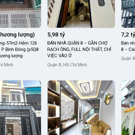
(thương lượng)
5,98 tỷ
7,2 t
ầng-57m2-Hẻm 126
BÁN NHÀ QUẬN 8 – GẦN CHỢ
Bán nh
c P Bình Đông (p5Q8
RẠCH ÔNG, FULL NỘI THẤT, CHỈ
8 – Cá
hương lượng
VIỆC VÀO Ở
Quận 8
hí Minh
Quận 8, Hồ Chí Minh