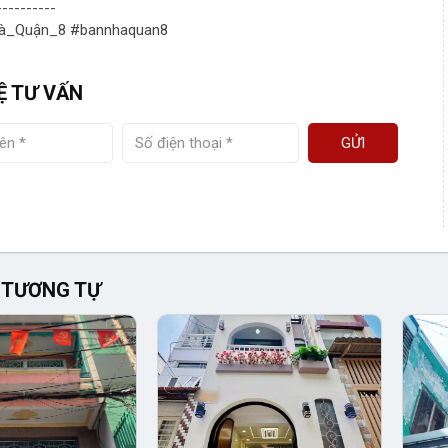
----------
à_Quận_8 #bannhaquan8
Ệ TƯ VẤN
GỬI
 TƯƠNG TỰ