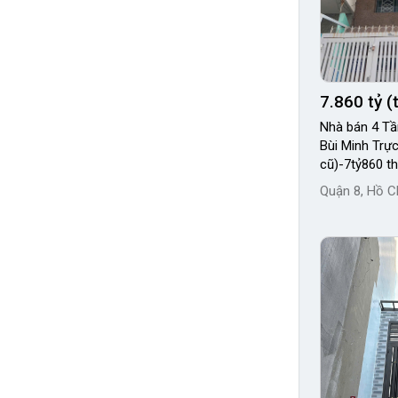
7.860 tỷ 
Nhà bán 4 T
Bùi Minh Trự
cũ)-7tỷ860 t
Quận 8, Hồ C