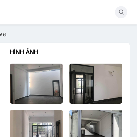
 tỷ.
HÌNH ẢNH