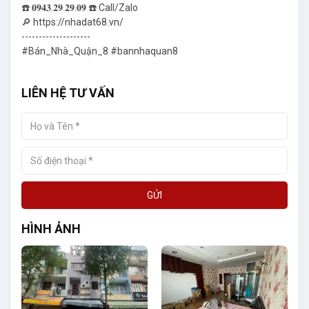
☎️ 𝟎𝟗𝟒𝟑.𝟐𝟗.𝟐𝟗.𝟎𝟗 ☎️ Call/Zalo
🔎 https://nhadat68.vn/
--------------------
#Bán_Nhà_Quận_8 #bannhaquan8
LIÊN HỆ TƯ VẤN
GỬI
HÌNH ẢNH