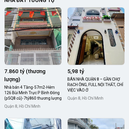
NHÀ ĐẤT TƯƠNG TỰ
7.860 tỷ (thương
5,98 tỷ
lượng)
BÁN NHÀ QUẬN 8 – GẦN CHỢ
RẠCH ÔNG, FULL NỘI THẤT, CHỈ
Nhà bán 4 Tầng-57m2-Hẻm
VIỆC VÀO Ở
126 Bùi Minh Trực P Bình Đông
(p5Q8 cũ)-7tỷ860 thương lượng
Quận 8, Hồ Chí Minh
Quận 8, Hồ Chí Minh