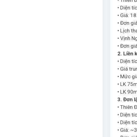
• Thiên
• Diện t
• Giá: 1
• Đơn gi
• Lịch t
• Vịnh N
• Đơn gi
2. Liền 
• Diện t
• Giá tr
• Mức gi
• LK 75m
• LK 90m
3. Đơn l
• Thiên 
• Diện t
• Diện t
• Giá: ~