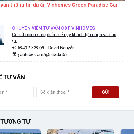
 vấn thông tin dự án Vinhomes Green Paradise Cần
CHUYÊN VIÊN TƯ VẤN CĐT VINHOMES
Có rất nhiều sản phẩm để quý khách lựa chọn và đầu
tư.
📲 𝟎𝟗𝟒𝟑.𝟐𝟗.𝟐𝟗.𝟎𝟗 - David Nguyễn
🎥 youtube.com/@nhadat68
Ệ TƯ VẤN
GỬI
 TƯƠNG TỰ