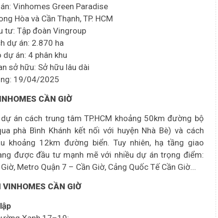
 án: Vinhomes Green Paradise
: Long Hòa và Cần Thạnh, TP. HCM
u tư: Tập đoàn Vingroup
ích dự án: 2.870 ha
 dự án: 4 phân khu
ian sở hữu: Sở hữu lâu dài
công: 19/04/2025
 VINHOMES CẦN GIỜ
i, dự án cách trung tâm TP.HCM khoảng 50km đường bộ
qua phà Bình Khánh kết nối với huyện Nhà Bè) và cách
u khoảng 12km đường biển. Tuy nhiên, hạ tầng giao
ang được đầu tư mạnh mẽ với nhiều dự án trọng điểm:
Giờ, Metro Quận 7 – Cần Giờ, Cảng Quốc Tế Cần Giờ...
N VINHOMES CẦN GIỜ
lập