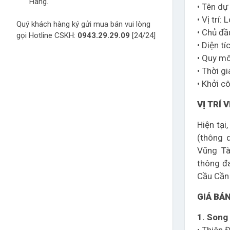
Hàng.
• Tên dự
• Vị trí
Quý khách hàng ký gửi mua bán vui lòng
• Chủ đầ
gọi Hotline CSKH:
0943.29.29.09
[24/24]
• Diện t
• Quy mô
• Thời g
• Khởi 
VỊ TRÍ
Hiện tạ
(thông 
Vũng Tà
thông đ
Cầu Cần 
GIÁ BÁ
1. Song 