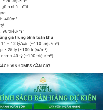
á: ~96 triệu/m²
o gồm nhà + đất
gọc:
ích: 400m²
 tỷ
á: 96 triệu/m²
ằng giá trung bình toàn khu
ề: 11 – 12 tỷ/căn (~110 triệu/m²)
ập: < 25 tỷ (~100 triệu/m²)
p nhỏ: < 40 tỷ (~100 triệu/m²)
SÁCH VINHOMES CẦN GIỜ