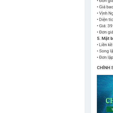
• Đơn gi
• Giá ba
• Vịnh N
• Diện t
• Giá: 39
• Đơn gi
5. Mặt b
• Liền k
• Song l
• Đơn lậ
CHÍNH 