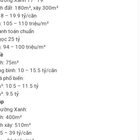
 Đường Xanh 17–19:
ích đất: 180m², xây 300m²
8.8 – 19.9 tỷ/căn
á: 105 – 110 triệu/m²
hanh toán chuẩn
gọc 25 tỷ
á: 94 – 100 triệu/m²
kề
ích: 75m²
ung bình: 10 – 15.5 tỷ/căn
á phổ biến:
²: 10.5 – 11.5 tỷ
²: 9.5 tỷ
ập
Đường Xanh:
ích: 400m²
ích xây: 510m²
35 – 39 tỷ/căn