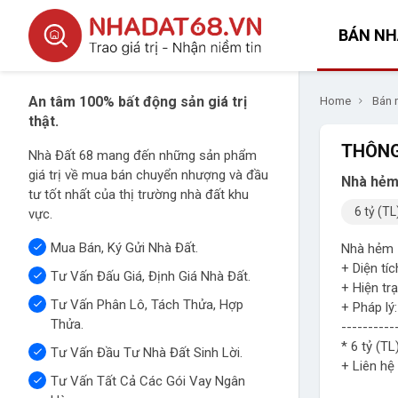
BÁN NH
An tâm 100% bất động sản giá trị
Home
Bán 
thật.
THÔNG
Nhà Đất 68 mang đến những sản phẩm
giá trị về mua bán chuyển nhượng và đầu
Nhà hẻm
tư tốt nhất của thị trường nhà đất khu
6 tỷ (TL
vực.
Mua Bán, Ký Gửi Nhà Đất.
Nhà hẻm 
+ Diện tíc
Tư Vấn Đấu Giá, Định Giá Nhà Đất.
+ Hiện trạ
Tư Vấn Phân Lô, Tách Thửa, Hợp
+ Pháp lý
Thửa.
----------
* 6 tỷ (TL
Tư Vấn Đầu Tư Nhà Đất Sinh Lời.
+ Liên hệ
Tư Vấn Tất Cả Các Gói Vay Ngân