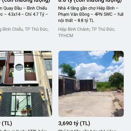
 Quay Đầu – Bình Chiểu
Nhà 4 tầng gần chợ Hiệp Bình –
c – 4.3x14 – Chỉ 4.7 Tỷ –
Phạm Văn Đồng – 4PN 5WC – full
nội thất – 8.8 tỷ TL
 Bình Chiểu, TP Thủ Đức,
Hiệp Bình Chánh, TP Thủ Đức,
TP.HCM
ỷ (TL)
3,690 tỷ (TL)