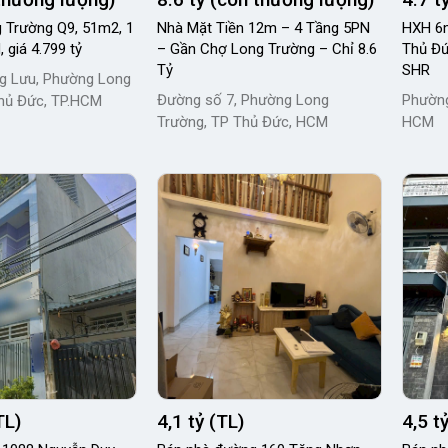
 Trường Q9, 51m2, 1
Nhà Mặt Tiền 12m – 4 Tầng 5PN
HXH 6m
, giá 4.799 tỷ
– Gần Chợ Long Trường – Chỉ 8.6
Thủ Đứ
Tỷ
SHR
g Lưu, Phường Long
Đường số 7, Phường Long
Phường
hủ Đức, TP.HCM
Trường, TP Thủ Đức, HCM
HCM
TL)
4,1 tỷ (TL)
4,5 t