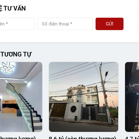
Ệ TƯ VẤN
GỬI
 TƯƠNG TỰ
(thương lượng)
8.6 tỷ (còn thương lượng)
4.7 t