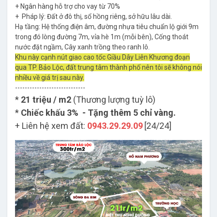
+ Ngân hàng hỗ trợ cho vay từ 70%
+ Pháp lý: Đất ở đô thị, sổ hồng riêng, sở hữu lâu dài.
Hạ tầng: Hệ thống điện âm, đường nhựa tiêu chuẩn lộ giới 9m
trong đó lòng đường 7m, vỉa hè 1m (mỗi bên), Cống thoát
nước đặt ngầm, Cây xanh trồng theo ranh lô.
Khu này cạnh nút giao cao tốc Giầu Dây Liên Khương đoạn
qua TP. Bảo Lộc, đất trung tâm thành phố nên tôi sẽ không nói
nhiều về giá trị sau này.
-----------------------------
*
21 triệu / m2
(Thương lượng tuỳ lô)
*
Chiếc khấu 3% - Tặng thêm 5 chỉ vàng.
+ Liên hệ xem đất:
0943.29.29.09
[24/24]