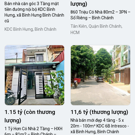
lượng)
Bán nhà căn góc 3 Tầng mặt
tiền đường nội bộ KDC Bình
860 Triệu Có Nhà 80m2 – 3PN –
Hưng, xã Bình Hưng Bình Chánh
Sổ Riêng – Bình Chánh
cũ
Tân Kiên, Quận Bình Chánh,
KDC Bình Hưng, Bình Chánh
HCM
1.15 tỷ (còn thương
11,6 tỷ (thương lượng)
lượng)
Nhà bán mới đẹp 4 tầng - 5 x
20m - 100m² KDC 6B Intresco -
1 Tỷ Hơn Có Nhà 2 Tầng – HXH
xã Bình Hưng, Bình Chánh
6m – 81m2 – Bình Chánh –