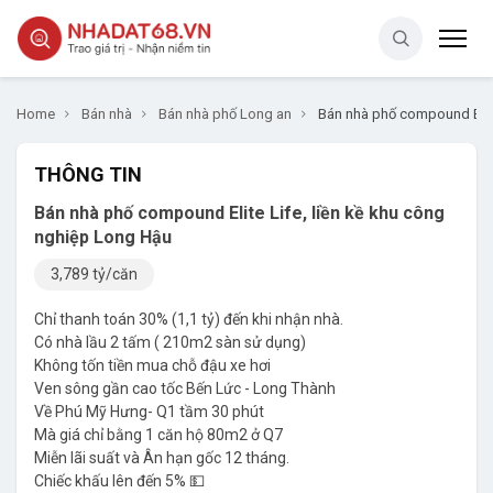
Home
Bán nhà
Bán nhà phố Long an
Bán nhà phố compound Elite
THÔNG TIN
Bán nhà phố compound Elite Life, liền kề khu công
nghiệp Long Hậu
3,789 tỷ/căn
Chỉ thanh toán 30% (1,1 tỷ) đến khi nhận nhà.
Có nhà lầu 2 tấm ( 210m2 sàn sử dụng)
Không tốn tiền mua chỗ đậu xe hơi
Ven sông gần cao tốc Bến Lức - Long Thành
Về Phú Mỹ Hưng- Q1 tầm 30 phút
Mà giá chỉ bằng 1 căn hộ 80m2 ở Q7
Miễn lãi suất và Ân hạn gốc 12 tháng.
Chiếc khấu lên đến 5% 💵