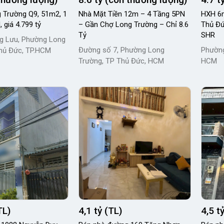
 Trường Q9, 51m2, 1
Nhà Mặt Tiền 12m – 4 Tầng 5PN
HXH 6m
, giá 4.799 tỷ
– Gần Chợ Long Trường – Chỉ 8.6
Thủ Đứ
Tỷ
SHR
g Lưu, Phường Long
Đường số 7, Phường Long
Phường
hủ Đức, TP.HCM
Trường, TP Thủ Đức, HCM
HCM
TL)
4,1 tỷ (TL)
4,5 t