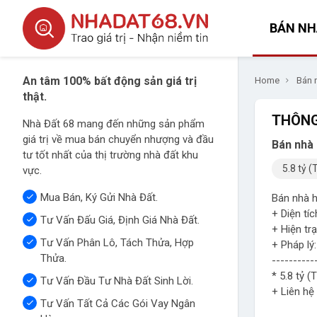
BÁN NH
An tâm 100% bất động sản giá trị
Home
Bán 
thật.
THÔNG
Nhà Đất 68 mang đến những sản phẩm
giá trị về mua bán chuyển nhượng và đầu
Bán nhà
tư tốt nhất của thị trường nhà đất khu
5.8 tỷ (
vực.
Mua Bán, Ký Gửi Nhà Đất.
Bán nhà 
+ Diện tí
Tư Vấn Đấu Giá, Định Giá Nhà Đất.
+ Hiện trạ
Tư Vấn Phân Lô, Tách Thửa, Hợp
+ Pháp lý
Thửa.
----------
* 5.8 tỷ (
Tư Vấn Đầu Tư Nhà Đất Sinh Lời.
+ Liên hệ
Tư Vấn Tất Cả Các Gói Vay Ngân