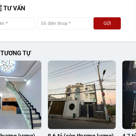
Ệ TƯ VẤN
GỬI
 TƯƠNG TỰ
(thương lượng)
8.6 tỷ (còn thương lượng)
4.7 t