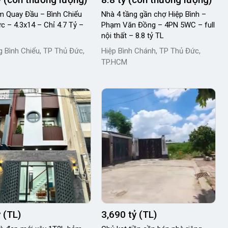
 Quay Đầu – Bình Chiểu
Nhà 4 tầng gần chợ Hiệp Bình –
c – 4.3x14 – Chỉ 4.7 Tỷ –
Phạm Văn Đồng – 4PN 5WC – full
nội thất – 8.8 tỷ TL
 Bình Chiểu, TP Thủ Đức,
Hiệp Bình Chánh, TP Thủ Đức,
TP.HCM
ỷ (TL)
3,690 tỷ (TL)