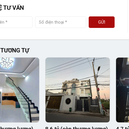
Ệ TƯ VẤN
GỬI
 TƯƠNG TỰ
(thương lượng)
8.6 tỷ (còn thương lượng)
4.7 t