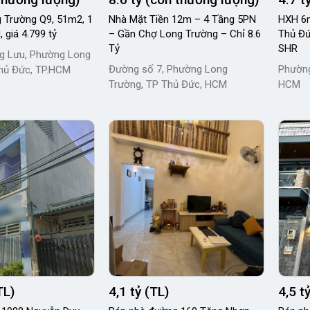
 Trường Q9, 51m2, 1
Nhà Mặt Tiền 12m – 4 Tầng 5PN
HXH 6m
, giá 4.799 tỷ
– Gần Chợ Long Trường – Chỉ 8.6
Thủ Đứ
Tỷ
SHR
g Lưu, Phường Long
Đường số 7, Phường Long
Phường
hủ Đức, TP.HCM
Trường, TP Thủ Đức, HCM
HCM
TL)
4,1 tỷ (TL)
4,5 t