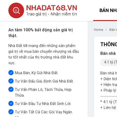
BÁN NH
An tâm 100% bất động sản giá trị
Home
Bán 
thật.
THÔNG
Nhà Đất 68 mang đến những sản phẩm
giá trị về mua bán chuyển nhượng và đầu
Bán nhà 
tư tốt nhất của thị trường nhà đất khu
4.1 tỷ (
vực.
Mua Bán, Ký Gửi Nhà Đất.
Bán nhà h
+ Diện tí
Tư Vấn Đấu Giá, Định Giá Nhà Đất.
+ Hiện trạ
Tư Vấn Phân Lô, Tách Thửa, Hợp
+ Pháp lý
Thửa.
----------
* 4.1 tỷ (
Tư Vấn Đầu Tư Nhà Đất Sinh Lời.
+ Liên hệ
Tư Vấn Tất Cả Các Gói Vay Ngân