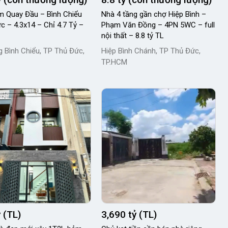
 Quay Đầu – Bình Chiểu
Nhà 4 tầng gần chợ Hiệp Bình –
c – 4.3x14 – Chỉ 4.7 Tỷ –
Phạm Văn Đồng – 4PN 5WC – full
nội thất – 8.8 tỷ TL
 Bình Chiểu, TP Thủ Đức,
Hiệp Bình Chánh, TP Thủ Đức,
TP.HCM
ỷ (TL)
3,690 tỷ (TL)