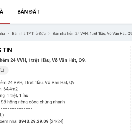
À
BÁN ĐẤT
nhà
Bán nhà TP Thủ Đức
Bán nhà hẻm 24 VVH, 1trệt 1lầu, Võ Văn Hát, Q9
 TIN
hẻm 24 VVH, 1trệt 1lầu, Võ Văn Hát, Q9.
TL)
ẻm 24 VVH, 1trệt 1lầu, Võ Văn Hát, Q9.
ch: 64.4m2
ng: 1 trệt, 1 lầu
: Sổ hồng riêng công chứng nhanh
-------------------
TL)
 xem nhà:
0943.29.29.09
[24/24]