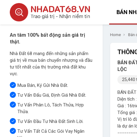
BÁN NH
An tâm 100% bất động sản giá trị
Home
Bán 
thật.
THÔNG
Nhà Đất 68 mang đến những sản phẩm
giá trị về mua bán chuyển nhượng và đầu
BÁN ĐẤT
tư tốt nhất của thị trường nhà đất khu
LỘC
vực.
25,440 
Mua Bán, Ký Gửi Nhà Đất.
BÁN ĐẤT
Tư Vấn Đấu Giá, Định Giá Nhà Đất.
Diện tích 
Tư Vấn Phân Lô, Tách Thửa, Hợp
Giá : 16t
Thửa.
Tổng giá :
Vị trí lô
Tư Vấn Đầu Tư Nhà Đất Sinh Lời.
là dự án l
Tư Vấn Tất Cả Các Gói Vay Ngân
----------