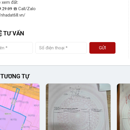
ệ xem đất:
𝟗.𝟐𝟗.𝟎𝟗 ☎️ Call/Zalo
//nhadat68.vn/
Ệ TƯ VẤN
GỬI
 TƯƠNG TỰ