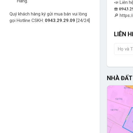
Hàng.
📣 Liên h
☎️ 𝟎𝟗𝟒𝟑.
Quý khách hàng ký gửi mua bán vui lòng
🔎 https:
gọi Hotline CSKH:
0943.29.29.09
[24/24]
LIÊN H
NHÀ ĐẤT