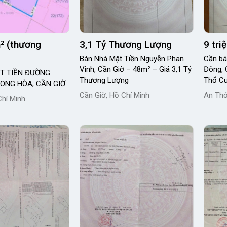
m² (thương
3,1 Tỷ Thương Lượng
9 tri
Bán Nhà Mặt Tiền Nguyễn Phan
Cần bá
Vinh, Cần Giờ – 48m² – Giá 3,1 Tỷ
Đông, 
T TIỀN ĐƯỜNG
Thương Lượng
Thổ Cư
LONG HÒA, CẦN GIỜ
Cần Giờ, Hồ Chí Minh
An Thớ
Chí Minh