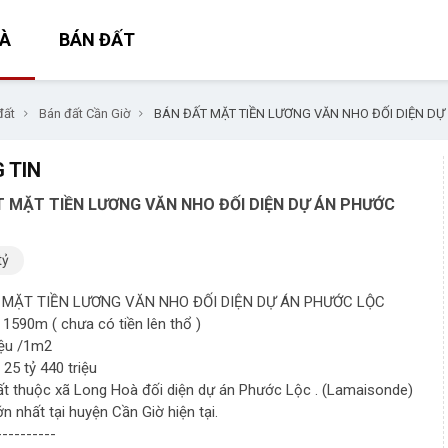
À
BÁN ĐẤT
đất
Bán đất Cần Giờ
BÁN ĐẤT MẶT TIỀN LƯƠNG VĂN NHO ĐỐI DIỆN DỰ
 TIN
 MẶT TIỀN LƯƠNG VĂN NHO ĐỐI DIỆN DỰ ÁN PHƯỚC
tỷ
 MẶT TIỀN LƯƠNG VĂN NHO ĐỐI DIỆN DỰ ÁN PHƯỚC LỘC
: 1590m ( chưa có tiền lên thổ )
riệu /1m2
 25 tỷ 440 triệu
 đất thuộc xã Long Hoà đối diện dự án Phước Lộc . (Lamaisonde)
ớn nhất tại huyện Cần Giờ hiện tại.
----------